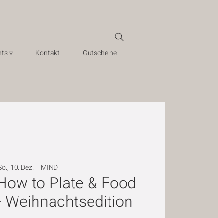
ts ▿
Kontakt
Gutscheine
So., 10. Dez.
  |  
MIND
How to Plate & Food
 - Weihnachtsedition