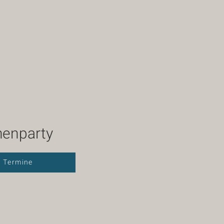
enparty
e Termine