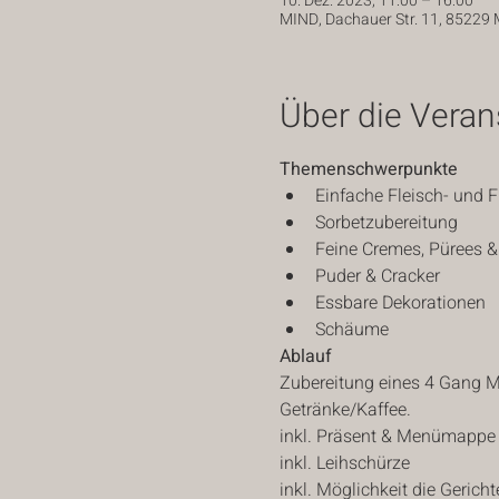
10. Dez. 2023, 11:00 – 16:00
MIND, Dachauer Str. 11, 85229 
Über die Veran
Themenschwerpunkte
Einfache Fleisch- und 
Sorbetzubereitung
Feine Cremes, Pürees &
Puder & Cracker
Essbare Dekorationen
Schäume
Ablauf
Zubereitung eines 4 Gang M
Getränke/Kaffee.
inkl. Präsent & Menümappe
inkl. Leihschürze
inkl. Möglichkeit die Geric