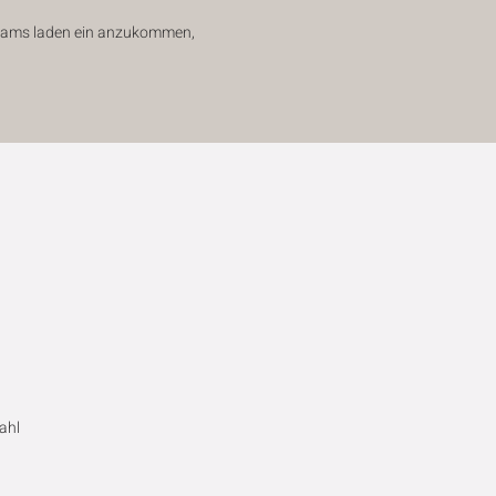
Teams laden ein anzukommen,
ahl