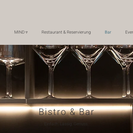
MIND ▿
Restaurant & Reservierung
Bar
Even
Bistro & Bar
Einfach. Lässig. Genuss.