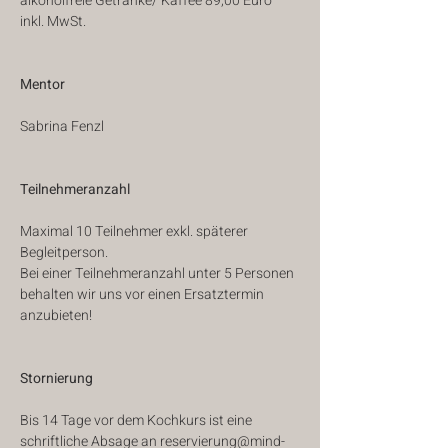
alkoholfreie Getränke/ Kaffee 89,00 Euro 
inkl. MwSt.
Mentor
Sabrina Fenzl 
Teilnehmeranzahl
Maximal 10 Teilnehmer exkl. späterer 
Begleitperson.
Bei einer Teilnehmeranzahl unter 5 Personen 
behalten wir uns vor einen Ersatztermin 
anzubieten! 
Stornierung
Bis 14 Tage vor dem Kochkurs ist eine 
schriftliche Absage an reservierung@mind-