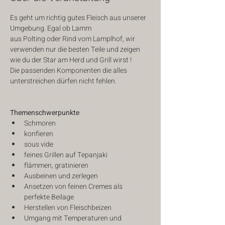
Es geht um richtig gutes Fleisch aus unserer 
Umgebung. Egal ob Lamm
aus Polting oder Rind vom Lamplhof, wir 
verwenden nur die besten Teile und zeigen 
wie du der Star am Herd und Grill wirst ! 
Die passenden Komponenten die alles 
unterstreichen dürfen nicht fehlen.
Themenschwerpunkte
Schmoren
konfieren
sous vide
feines Grillen auf Tepanjaki 
flämmen, gratinieren 
Ausbeinen und zerlegen
Ansetzen von feinen Cremes als 
perfekte Beilage 
Herstellen von Fleischbeizen 
Umgang mit Temperaturen und 