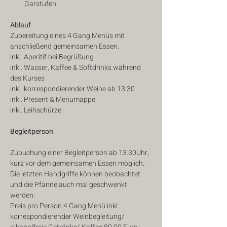
Garstufen
Ablauf
Zubereitung eines 4 Gang Menüs mit 
anschließend gemeinsamen Essen.
inkl. Aperitif bei Begrüßung
inkl. Wasser, Kaffee & Softdrinks während 
des Kurses
inkl. korrespondierender Weine ab 13.30
inkl. Present & Menümappe
inkl. Leihschürze
Begleitperson
Zubuchung einer Begleitperson ab 13.30Uhr, 
kurz vor dem gemeinsamen Essen möglich. 
Die letzten Handgriffe können beobachtet 
und die Pfanne auch mal geschwenkt 
werden.
Preis pro Person 4 Gang Menü inkl. 
korrespondierender Weinbegleitung/ 