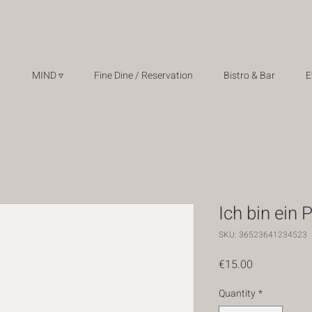
MIND ▿
Fine Dine / Reservation
Bistro & Bar
E
Ich bin ein 
SKU: 36523641234523
Price
€15.00
Quantity
*