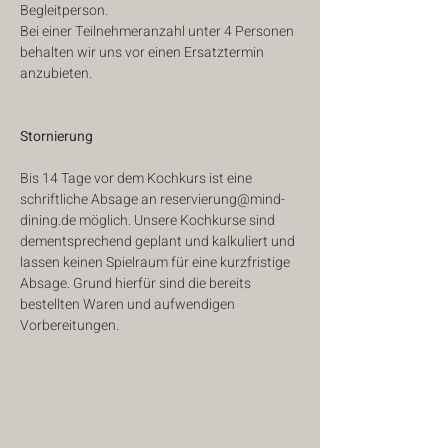
Begleitperson.
Bei einer Teilnehmeranzahl unter 4 Personen 
behalten wir uns vor einen Ersatztermin 
anzubieten.
Stornierung
Bis 14 Tage vor dem Kochkurs ist eine 
schriftliche Absage an reservierung@mind- 
dining.de möglich. Unsere Kochkurse sind 
dementsprechend geplant und kalkuliert und 
lassen keinen Spielraum für eine kurzfristige 
Absage. Grund hierfür sind die bereits 
bestellten Waren und aufwendigen 
Vorbereitungen.