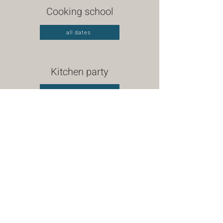
Cooking school
all dates
Kitchen party
all dates