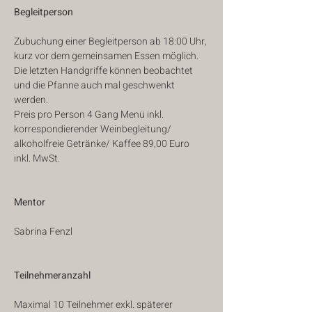
Begleitperson
Zubuchung einer Begleitperson ab 18:00 Uhr, 
kurz vor dem gemeinsamen Essen möglich. 
Die letzten Handgriffe können beobachtet 
und die Pfanne auch mal geschwenkt 
werden.
Preis pro Person 4 Gang Menü inkl. 
korrespondierender Weinbegleitung/ 
alkoholfreie Getränke/ Kaffee 89,00 Euro 
inkl. MwSt.
Mentor
Sabrina Fenzl
Teilnehmeranzahl
Maximal 10 Teilnehmer exkl. späterer 