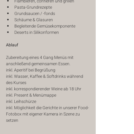
Flambieren, confieren und grillen
Pasta-Grundrezepte
Grundsaucen / -fonds
Schäume & Glasuren
Begleitende Gemüsekomponente
Deserts in Silikonformen
Ablauf
Zubereitung eines 4 Gang Menüs mit 
anschließend gemeinsamen Essen.
inkl. Aperitif bei Begrüßung
inkl. Wasser, Kaffee & Softdrinks während 
des Kurses
inkl. korrespondierender Weine ab 18 Uhr
inkl. Present & Menümappe
inkl. Leihschürze
inkl. Möglichkeit die Gerichte in unserer Food-
Fotobox mit eigener Kamera in Szene zu 
setzen