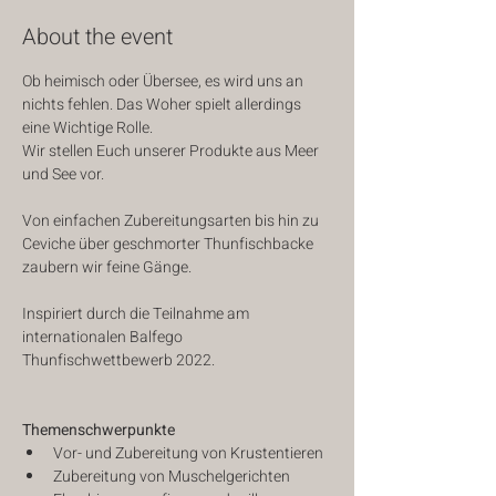
About the event
Ob heimisch oder Übersee, es wird uns an 
nichts fehlen. Das Woher spielt allerdings 
eine Wichtige Rolle.
Wir stellen Euch unserer Produkte aus Meer 
und See vor.
Von einfachen Zubereitungsarten bis hin zu 
Ceviche über geschmorter Thunfischbacke 
zaubern wir feine Gänge.
Inspiriert durch die Teilnahme am 
internationalen Balfego 
Thunfischwettbewerb 2022.
Themenschwerpunkte
Vor- und Zubereitung von Krustentieren
Zubereitung von Muschelgerichten